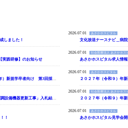
2026.07.01
あさかホスピタル
が完成しました！
文化放送ナースナビ＿病院
2026.07.01
社会医療法人 あさかホス
【実践研修】のお知らせ
あさかホスピタル求人情報
2026.07.01
あさかホスピタル
社会福祉法人安積愛育園 2027（令和9年）新規学卒者向け 第3回採用試験
２０２７年（令和９）年新
2026.07.01
社会医療法人 あさかホス
「特別養護老人ホームカーサ・ミッレ空調設備機器更新工事」入札結果の公表
２０２７年（令和９）年新
2026.07.01
あさかホスピタル
た！！
あさかホスピタル見学会開