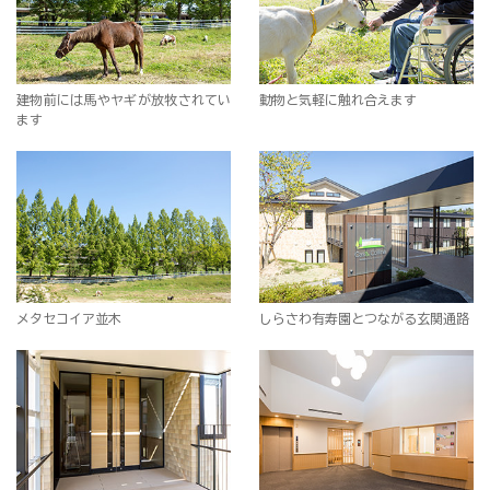
建物前には馬やヤギが放牧されてい
動物と気軽に触れ合えます
ます
メタセコイア並木
しらさわ有寿園とつながる玄関通路