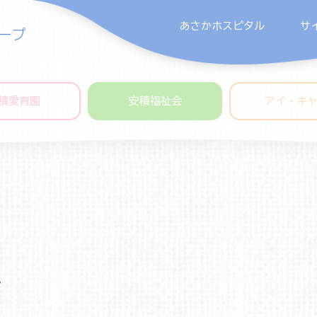
あさかホスピタル
サ
積愛育園
安積福祉会
アイ・キ
。