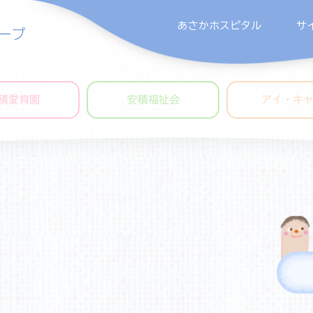
あさかホスピタル
サ
積愛育園
安積福祉会
アイ・キ